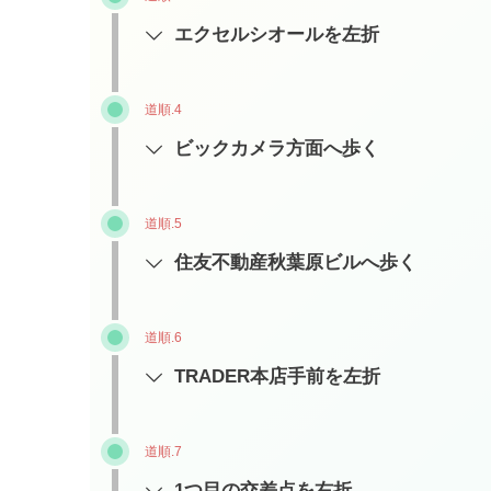
エクセルシオールを左折
道順.4
ビックカメラ方面へ歩く
道順.5
住友不動産秋葉原ビルへ歩く
道順.6
TRADER本店手前を左折
道順.7
1つ目の交差点を右折