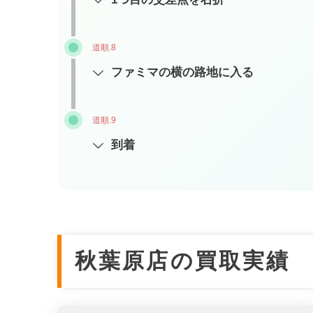
道順.8
ファミマの横の路地に入る
道順.9
到着
秋葉原店の買取実績