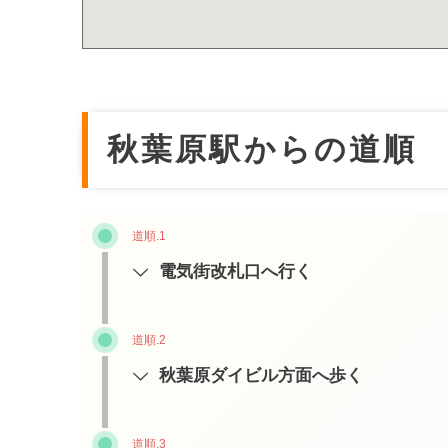
秋葉原駅からの道順
道順.1
電気街改札口へ行く
道順.2
秋葉原ダイビル方面へ歩く
道順.3